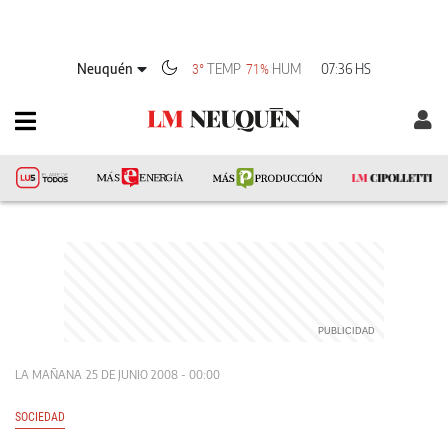
Neuquén
TEMP
HUM
07:36 HS
3°
71%
LA MAÑANA
25 DE JUNIO 2008 - 00:00
SOCIEDAD