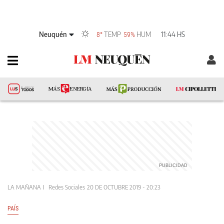
Neuquén
TEMP
HUM
11:44 HS
8°
59%
LA MAÑANA
Redes Sociales
20 DE OCTUBRE 2019 - 20:23
PAÍS