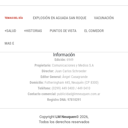
EXPLOSIÓN EN AGUADA SAN ROQUE
VACUNACIÓN
TEMAS DEL DÍA
+SALUD
+HISTORIAS
PUNTOS DE VISTA
EL COMEDOR
MAS E
Información
Edición:
6949
Propietario:
Comunicaciones y Medios S.A
Director:
Juan Carlos Schroeder
Editor General:
Ángel Casagrande
Domicilio:
Fotheringham 445, Neuquén (CP 8300)
Teléfono:
(0299) 449 0400 / 449 0410
Contacto comercial:
publicidad@lmneuquen.com.ar
Registro DNA: 97810291
Copyright
LM Neuquen
© 2026,
Todos los derechos reservados