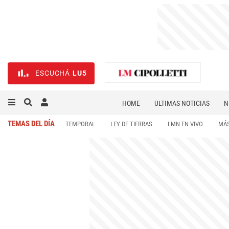
ESCUCHÁ
LU5
HOME
ÚLTIMAS NOTICIAS
N
NECROLÓGICAS
DEPORTES
TEMAS DEL DÍA
TEMPORAL
LEY DE TIERRAS
LMN EN VIVO
MÁS