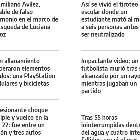
miliano Avilez,
Así se vivió el tiroteo
able de falso
escolar donde un
imonio en el marco de
estudiante mató al 
úsqueda de Luciana
a seis personas antes
oz
ser neutralizado
n allanamiento
Impactante video: un
peraron elementos
futbolista murió tras 
dos: una PlayStation
alcanzado por un ray
lulares y bicicletas
mientras jugaban un
partido
esionante choque
iple y vuelco en la
Tras 55 horas
 22: fue entre un
ininterrumpidas dent
ón y tres autos
del agua y cuatro int
fallidos, cruzó el mar