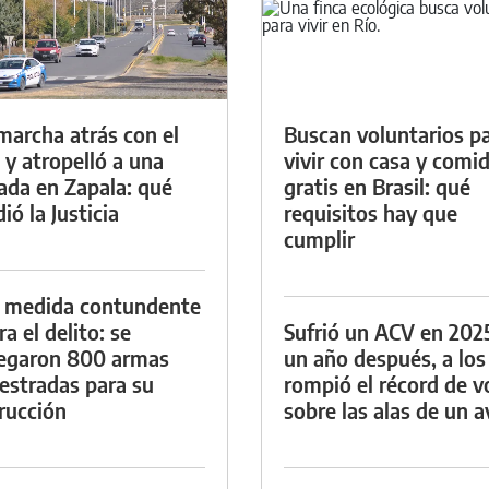
marcha atrás con el
Buscan voluntarios p
 y atropelló a una
vivir con casa y comi
lada en Zapala: qué
gratis en Brasil: qué
ió la Justicia
requisitos hay que
cumplir
 medida contundente
a el delito: se
Sufrió un ACV en 202
egaron 800 armas
un año después, a los
estradas para su
rompió el récord de v
rucción
sobre las alas de un a