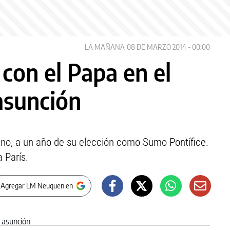
LA MAÑANA
08 DE MARZO 2014 - 00:00
 con el Papa en el
asunción
cano, a un año de su elección como Sumo Pontífice.
 París.
 Agregar LM Neuquen en