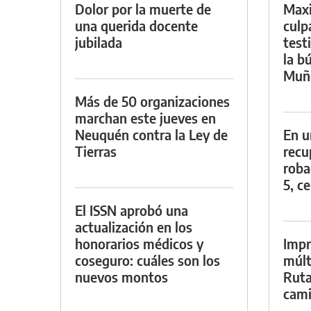
Dolor por la muerte de
Maxi
una querida docente
culp
jubilada
test
la b
Muñ
Más de 50 organizaciones
marchan este jueves en
Neuquén contra la Ley de
En u
Tierras
recu
roba
5, ce
El ISSN aprobó una
actualización en los
honorarios médicos y
Impr
coseguro: cuáles son los
múlt
nuevos montos
Ruta
cami