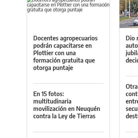
Docentes agropecuarios
Dio 
podrán capacitarse en
auto
Plottier con una
jubi
formación gratuita que
decid
otorga puntaje
Otra
En 15 fotos:
contr
multitudinaria
entr
movilización en Neuquén
secu
contra la Ley de Tierras
dest