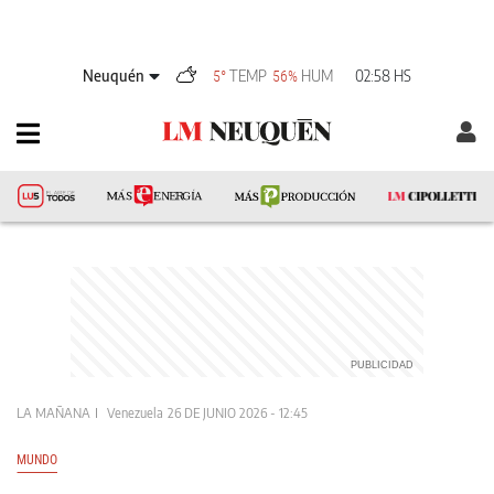
Neuquén
TEMP
HUM
02:58 HS
5°
56%
LA MAÑANA
Venezuela
26 DE JUNIO 2026 - 12:45
MUNDO