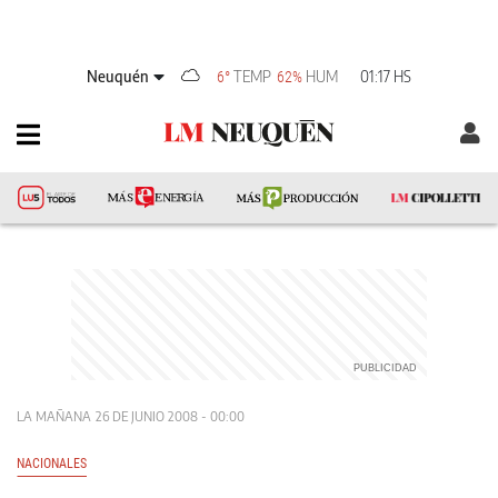
Neuquén
TEMP
HUM
01:17 HS
6°
62%
LA MAÑANA
26 DE JUNIO 2008 - 00:00
NACIONALES