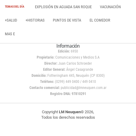
EXPLOSIÓN EN AGUADA SAN ROQUE
VACUNACIÓN
TEMAS DEL DÍA
+SALUD
+HISTORIAS
PUNTOS DE VISTA
EL COMEDOR
MAS E
Información
Edición:
6950
Propietario:
Comunicaciones y Medios S.A
Director:
Juan Carlos Schroeder
Editor General:
Ángel Casagrande
Domicilio:
Fotheringham 445, Neuquén (CP 8300)
Teléfono:
(0299) 449 0400 / 449 0410
Contacto comercial:
publicidad@lmneuquen.com.ar
Registro DNA: 97810291
Copyright
LM Neuquen
© 2026,
Todos los derechos reservados