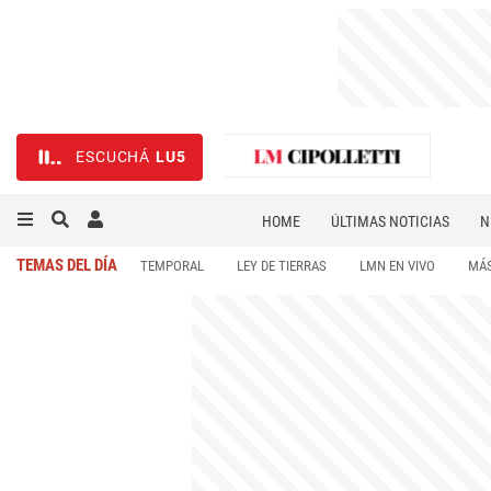
ESCUCHÁ
LU5
HOME
ÚLTIMAS NOTICIAS
N
NECROLÓGICAS
DEPORTES
TEMAS DEL DÍA
TEMPORAL
LEY DE TIERRAS
LMN EN VIVO
MÁS