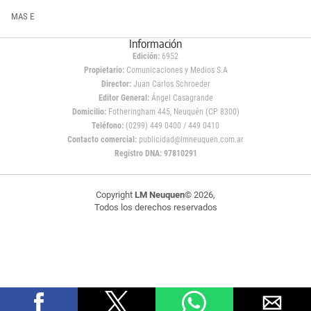
MAS E
Información
Edición:
6952
Propietario:
Comunicaciones y Medios S.A
Director:
Juan Carlos Schroeder
Editor General:
Ángel Casagrande
Domicilio:
Fotheringham 445, Neuquén (CP 8300)
Teléfono:
(0299) 449 0400 / 449 0410
Contacto comercial:
publicidad@lmneuquen.com.ar
Registro DNA: 97810291
Copyright
LM Neuquen
© 2026,
Todos los derechos reservados