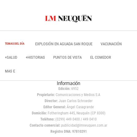
EXPLOSIÓN EN AGUADA SAN ROQUE
VACUNACIÓN
TEMAS DEL DÍA
+SALUD
+HISTORIAS
PUNTOS DE VISTA
EL COMEDOR
MAS E
Información
Edición:
6952
Propietario:
Comunicaciones y Medios S.A
Director:
Juan Carlos Schroeder
Editor General:
Ángel Casagrande
Domicilio:
Fotheringham 445, Neuquén (CP 8300)
Teléfono:
(0299) 449 0400 / 449 0410
Contacto comercial:
publicidad@lmneuquen.com.ar
Registro DNA: 97810291