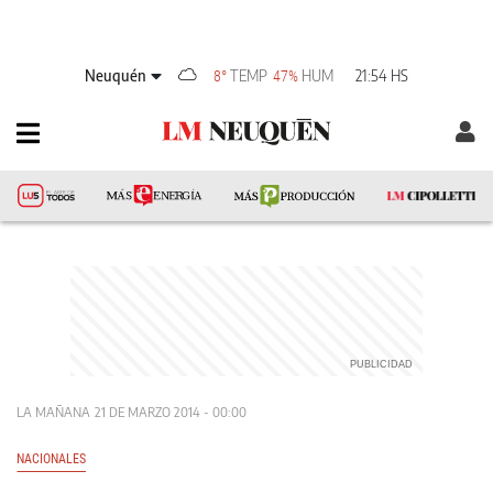
Neuquén
TEMP
HUM
21:54 HS
8°
47%
LA MAÑANA
21 DE MARZO 2014 - 00:00
NACIONALES