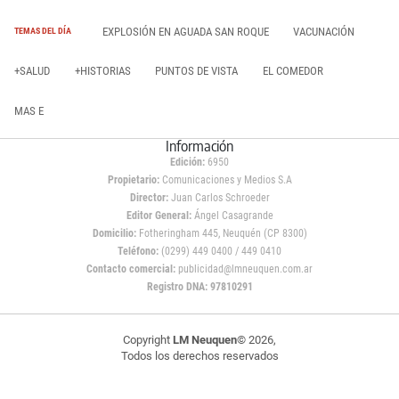
EXPLOSIÓN EN AGUADA SAN ROQUE
VACUNACIÓN
TEMAS DEL DÍA
+SALUD
+HISTORIAS
PUNTOS DE VISTA
EL COMEDOR
MAS E
Información
Edición:
6950
Propietario:
Comunicaciones y Medios S.A
Director:
Juan Carlos Schroeder
Editor General:
Ángel Casagrande
Domicilio:
Fotheringham 445, Neuquén (CP 8300)
Teléfono:
(0299) 449 0400 / 449 0410
Contacto comercial:
publicidad@lmneuquen.com.ar
Registro DNA: 97810291
Copyright
LM Neuquen
© 2026,
Todos los derechos reservados