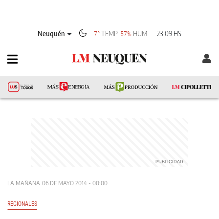
Neuquén
TEMP
HUM
23:09 HS
7°
57%
LA MAÑANA
06 DE MAYO 2014 - 00:00
REGIONALES