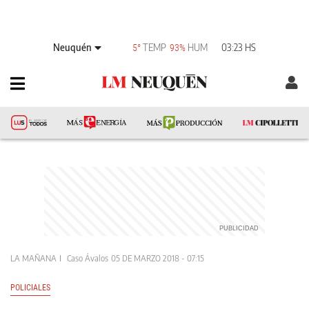
Neuquén
TEMP
HUM
03:23 HS
5°
93%
LA MAÑANA
Caso Ávalos
05 DE MARZO 2018 - 07:15
POLICIALES