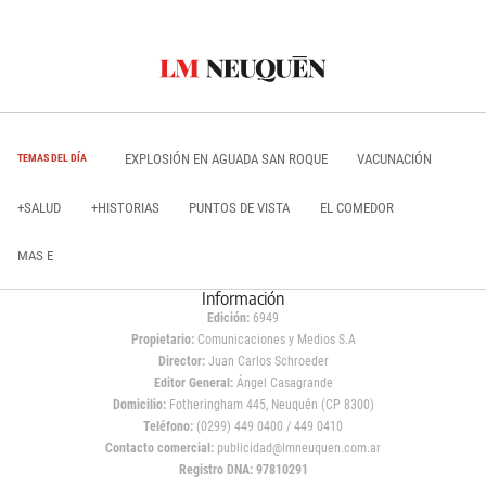
EXPLOSIÓN EN AGUADA SAN ROQUE
VACUNACIÓN
TEMAS DEL DÍA
+SALUD
+HISTORIAS
PUNTOS DE VISTA
EL COMEDOR
MAS E
Información
Edición:
6949
Propietario:
Comunicaciones y Medios S.A
Director:
Juan Carlos Schroeder
Editor General:
Ángel Casagrande
Domicilio:
Fotheringham 445, Neuquén (CP 8300)
Teléfono:
(0299) 449 0400 / 449 0410
Contacto comercial:
publicidad@lmneuquen.com.ar
Registro DNA: 97810291