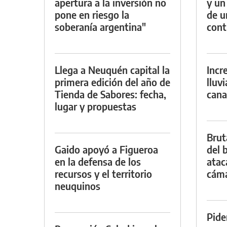
apertura a la inversión no
y un
pone en riesgo la
de u
soberanía argentina"
con
Llega a Neuquén capital la
Incr
primera edición del año de
lluv
Tienda de Sabores: fecha,
cana
lugar y propuestas
Brut
Gaido apoyó a Figueroa
del b
en la defensa de los
atac
recursos y el territorio
cáma
neuquinos
Pide