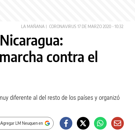
LA MAÑANA
CORONAVIRUS
17 DE MARZO 2020 - 10:32
 Nicaragua:
marcha contra el
uy diferente al del resto de los países y organizó
 Agregar LM Neuquen en