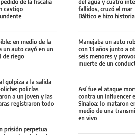
 pedido de la fiscalía
del agua y cuatro int
n castigo
fallidos, cruzó el mar
tundente
Báltico e hizo historia
eíble: en medio de la
Manejaba un auto ro
ia un auto cayó en un
con 13 años junto a o
l de riego
seis menores y provoc
muerte de un conduc
al golpiza a la salida
oliche: policías
Así fue el ataque mor
aron a un joven y las
contra un influencer 
ras registraron todo
Sinaloa: lo mataron e
medio de una transmi
en vivo
n prisión perpetua