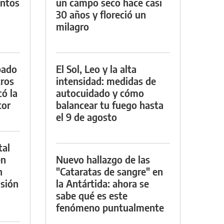
entos
un campo seco hace casi
30 años y floreció un
milagro
bado
El Sol, Leo y la alta
tros
intensidad: medidas de
ó la
autocuidado y cómo
tor
balancear tu fuego hasta
el 9 de agosto
tal
en
Nuevo hallazgo de las
n
"Cataratas de sangre" en
sión
la Antártida: ahora se
sabe qué es este
fenómeno puntualmente