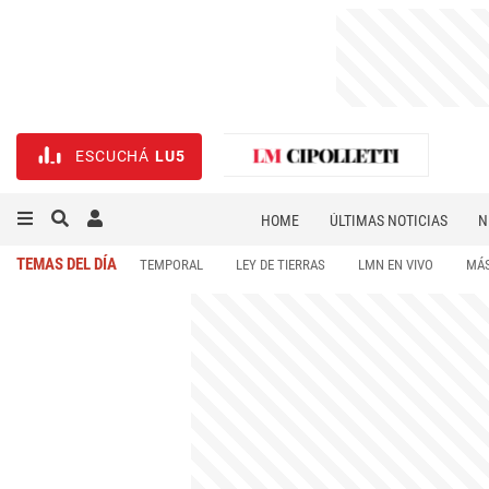
ESCUCHÁ
LU5
HOME
ÚLTIMAS NOTICIAS
N
NECROLÓGICAS
DEPORTES
TEMAS DEL DÍA
TEMPORAL
LEY DE TIERRAS
LMN EN VIVO
MÁS