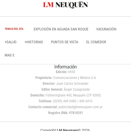
EXPLOSIÓN EN AGUADA SAN ROQUE
VACUNACIÓN
TEMAS DEL DÍA
+SALUD
+HISTORIAS
PUNTOS DE VISTA
EL COMEDOR
MAS E
Información
Edición:
6950
Propietario:
Comunicaciones y Medios S.A
Director:
Juan Carlos Schroeder
Editor General:
Ángel Casagrande
Domicilio:
Fotheringham 445, Neuquén (CP 8300)
Teléfono:
(0299) 449 0400 / 449 0410
Contacto comercial:
publicidad@lmneuquen.com.ar
Registro DNA: 97810291
Copyright
LM Neuquen
© 2026,