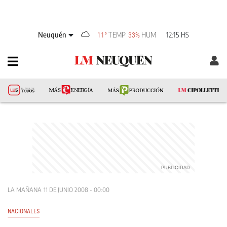
Neuquén
TEMP
HUM
12:15 HS
11°
33%
LA MAÑANA
11 DE JUNIO 2008 - 00:00
NACIONALES