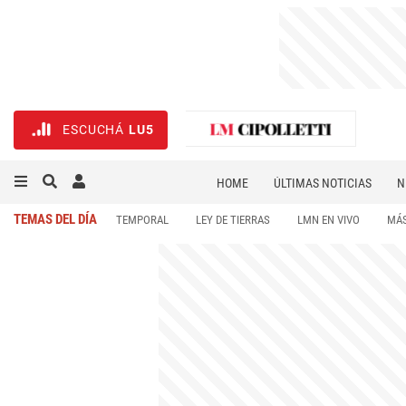
ESCUCHÁ
LU5
HOME
ÚLTIMAS NOTICIAS
N
NECROLÓGICAS
DEPORTES
TEMAS DEL DÍA
TEMPORAL
LEY DE TIERRAS
LMN EN VIVO
MÁS