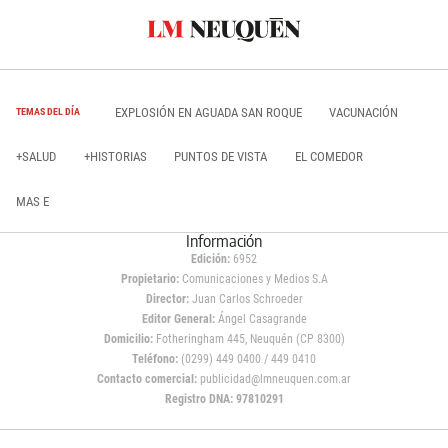
EXPLOSIÓN EN AGUADA SAN ROQUE
VACUNACIÓN
TEMAS DEL DÍA
+SALUD
+HISTORIAS
PUNTOS DE VISTA
EL COMEDOR
MAS E
Información
Edición:
6952
Propietario:
Comunicaciones y Medios S.A
Director:
Juan Carlos Schroeder
Editor General:
Ángel Casagrande
Domicilio:
Fotheringham 445, Neuquén (CP 8300)
Teléfono:
(0299) 449 0400 / 449 0410
Contacto comercial:
publicidad@lmneuquen.com.ar
Registro DNA: 97810291