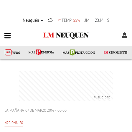
Neuquén
TEMP
HUM
23:14 HS
7°
55%
LA MAÑANA
07 DE MARZO 2014 - 00:00
NACIONALES