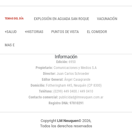
EXPLOSIÓN EN AGUADA SAN ROQUE
VACUNACIÓN
TEMAS DEL DÍA
+SALUD
+HISTORIAS
PUNTOS DE VISTA
EL COMEDOR
MAS E
Información
Edición:
6950
Propietario:
Comunicaciones y Medios S.A
Director:
Juan Carlos Schroeder
Editor General:
Ángel Casagrande
Domicilio:
Fotheringham 445, Neuquén (CP 8300)
Teléfono:
(0299) 449 0400 / 449 0410
Contacto comercial:
publicidad@lmneuquen.com.ar
Registro DNA: 97810291
Copyright
LM Neuquen
© 2026,
Todos los derechos reservados