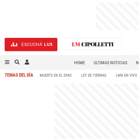
ESCUCHÁ
LU5
HOME
ÚLTIMAS NOTICIAS
N
NECROLÓGICAS
DEPORTES
TEMAS DEL DÍA
MUERTE EN EL EPAS
LEY DE TIERRAS
LMN EN VIVO