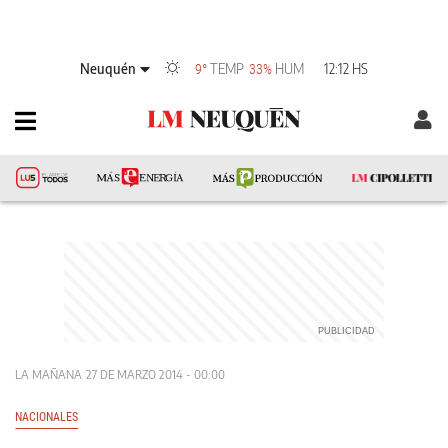
Neuquén
TEMP
HUM
12:12 HS
9°
33%
LA MAÑANA
27 DE MARZO 2014 - 00:00
NACIONALES