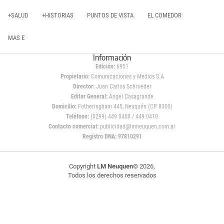
+SALUD
+HISTORIAS
PUNTOS DE VISTA
EL COMEDOR
MAS E
Información
Edición:
6951
Propietario:
Comunicaciones y Medios S.A
Director:
Juan Carlos Schroeder
Editor General:
Ángel Casagrande
Domicilio:
Fotheringham 445, Neuquén (CP 8300)
Teléfono:
(0299) 449 0400 / 449 0410
Contacto comercial:
publicidad@lmneuquen.com.ar
Registro DNA: 97810291
Copyright
LM Neuquen
© 2026,
Todos los derechos reservados