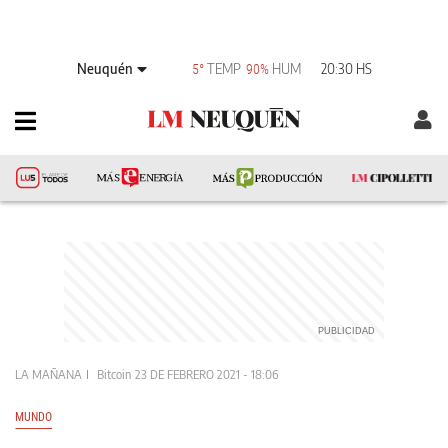
Neuquén
TEMP
HUM
20:30 HS
5°
90%
LA MAÑANA
Bitcoin
23 DE FEBRERO 2021 - 18:06
MUNDO