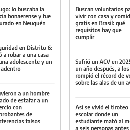
ugo: lo buscaba la
Buscan voluntarios p
icia bonaerense y fue
vivir con casa y comi
urado en Neuquén
gratis en Brasil: qué
requisitos hay que
cumplir
guridad en Distrito 6:
ó a robar a una casa
una adolescente y un
Sufrió un ACV en 202
 adentro
un año después, a los
rompió el récord de v
sobre las alas de un a
vieron a un hombre
ado de estafar a un
rcio con
Así se vivió el tiroteo
probantes de
escolar donde un
sferencias falsos
estudiante mató al 
a seis personas antes