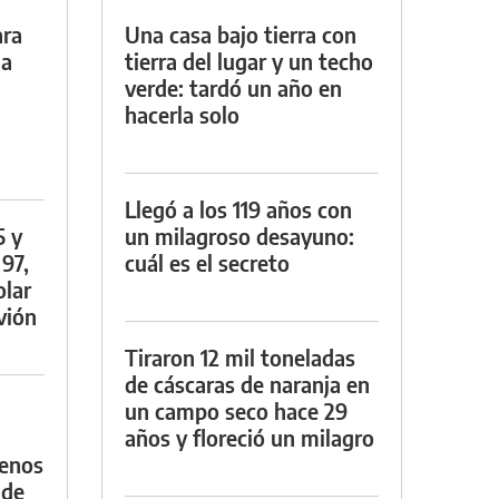
ara
Una casa bajo tierra con
da
tierra del lugar y un techo
verde: tardó un año en
hacerla solo
Llegó a los 119 años con
5 y
un milagroso desayuno:
 97,
cuál es el secreto
olar
vión
Tiraron 12 mil toneladas
de cáscaras de naranja en
un campo seco hace 29
años y floreció un milagro
menos
 de