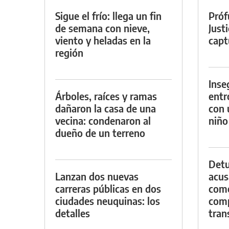
Sigue el frío: llega un fin
Próf
de semana con nieve,
Just
viento y heladas en la
capt
región
Inse
Árboles, raíces y ramas
entr
dañaron la casa de una
con 
vecina: condenaron al
niño
dueño de un terreno
Detu
Lanzan dos nuevas
acus
carreras públicas en dos
come
ciudades neuquinas: los
com
detalles
tran