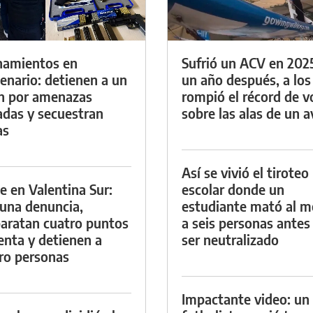
namientos en
Sufrió un ACV en 202
enario: detienen a un
un año después, a los
n por amenazas
rompió el récord de v
das y secuestran
sobre las alas de un a
as
Así se vivió el tiroteo
e en Valentina Sur:
escolar donde un
 una denuncia,
estudiante mató al 
aratan cuatro puntos
a seis personas antes
enta y detienen a
ser neutralizado
ro personas
Impactante video: un