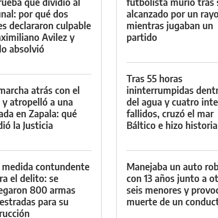
rueba que dividió al
futbolista murió tras 
unal: por qué dos
alcanzado por un ray
es declararon culpable
mientras jugaban un
ximiliano Avilez y
partido
lo absolvió
Tras 55 horas
marcha atrás con el
ininterrumpidas dent
 y atropelló a una
del agua y cuatro int
lada en Zapala: qué
fallidos, cruzó el mar
ió la Justicia
Báltico e hizo historia
 medida contundente
Manejaba un auto ro
a el delito: se
con 13 años junto a o
egaron 800 armas
seis menores y provoc
estradas para su
muerte de un conduc
rucción