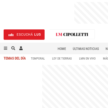
ESCUCHÁ
LU5
HOME
ÚLTIMAS NOTICIAS
N
NECROLÓGICAS
DEPORTES
TEMAS DEL DÍA
TEMPORAL
LEY DE TIERRAS
LMN EN VIVO
MÁS