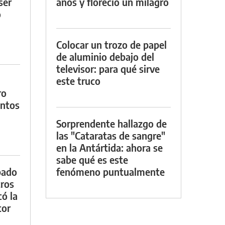
ser
años y floreció un milagro
o
Colocar un trozo de papel
de aluminio debajo del
televisor: para qué sirve
este truco
ro
entos
Sorprendente hallazgo de
las "Cataratas de sangre"
en la Antártida: ahora se
sabe qué es este
bado
fenómeno puntualmente
tros
ó la
tor