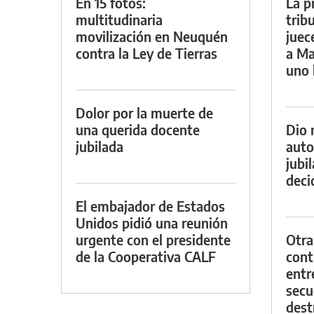
En 15 fotos:
La p
multitudinaria
trib
movilización en Neuquén
juec
contra la Ley de Tierras
a Ma
uno 
Dolor por la muerte de
una querida docente
Dio 
jubilada
auto
jubi
decid
El embajador de Estados
Unidos pidió una reunión
urgente con el presidente
Otra
de la Cooperativa CALF
contr
entr
secu
dest