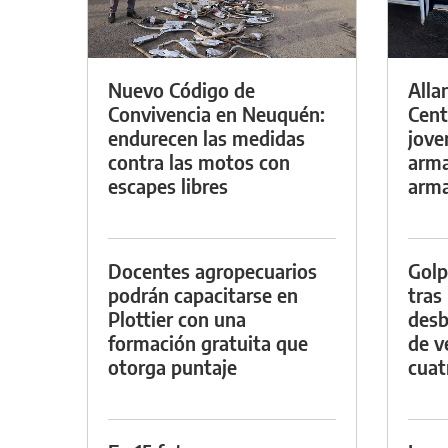
Nuevo Código de
Alla
Convivencia en Neuquén:
Cent
endurecen las medidas
jove
contra las motos con
arma
escapes libres
arm
Docentes agropecuarios
Golp
podrán capacitarse en
tras
Plottier con una
desb
formación gratuita que
de v
otorga puntaje
cuat