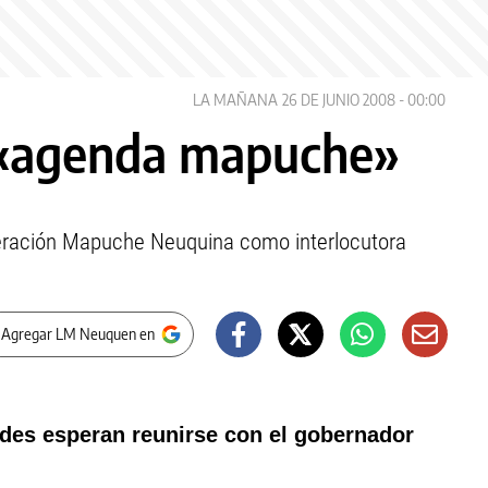
LA MAÑANA
26 DE JUNIO 2008 - 00:00
 «agenda mapuche»
ederación Mapuche Neuquina como interlocutora
 Agregar LM Neuquen en
des esperan reunirse con el gobernador