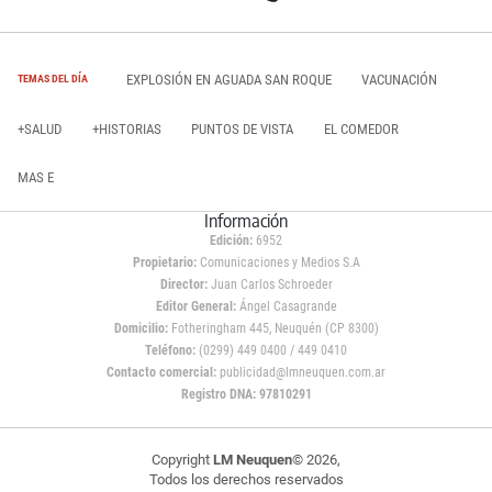
EXPLOSIÓN EN AGUADA SAN ROQUE
VACUNACIÓN
TEMAS DEL DÍA
+SALUD
+HISTORIAS
PUNTOS DE VISTA
EL COMEDOR
MAS E
Información
Edición:
6952
Propietario:
Comunicaciones y Medios S.A
Director:
Juan Carlos Schroeder
Editor General:
Ángel Casagrande
Domicilio:
Fotheringham 445, Neuquén (CP 8300)
Teléfono:
(0299) 449 0400 / 449 0410
Contacto comercial:
publicidad@lmneuquen.com.ar
Registro DNA: 97810291
Copyright
LM Neuquen
© 2026,
Todos los derechos reservados