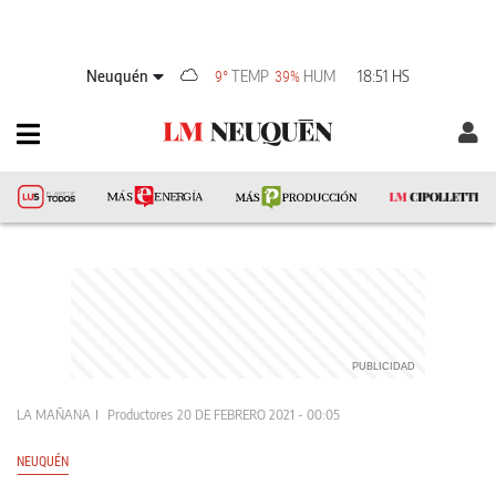
Neuquén
TEMP
HUM
18:51 HS
9°
39%
LA MAÑANA
Productores
20 DE FEBRERO 2021 - 00:05
NEUQUÉN