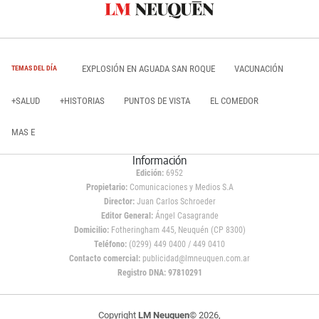
EXPLOSIÓN EN AGUADA SAN ROQUE
VACUNACIÓN
TEMAS DEL DÍA
+SALUD
+HISTORIAS
PUNTOS DE VISTA
EL COMEDOR
MAS E
Información
Edición:
6952
Propietario:
Comunicaciones y Medios S.A
Director:
Juan Carlos Schroeder
Editor General:
Ángel Casagrande
Domicilio:
Fotheringham 445, Neuquén (CP 8300)
Teléfono:
(0299) 449 0400 / 449 0410
Contacto comercial:
publicidad@lmneuquen.com.ar
Registro DNA: 97810291
Copyright
LM Neuquen
© 2026,