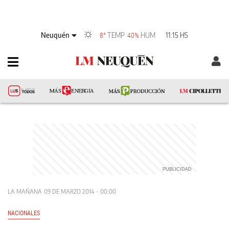
Neuquén
TEMP
HUM
11:15 HS
8°
40%
LA MAÑANA
09 DE MARZO 2014 - 00:00
NACIONALES