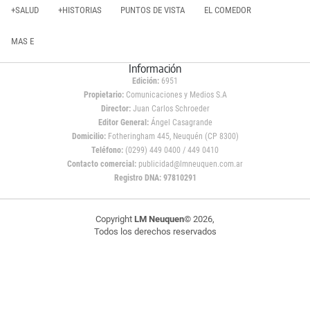
+SALUD
+HISTORIAS
PUNTOS DE VISTA
EL COMEDOR
MAS E
Información
Edición:
6951
Propietario:
Comunicaciones y Medios S.A
Director:
Juan Carlos Schroeder
Editor General:
Ángel Casagrande
Domicilio:
Fotheringham 445, Neuquén (CP 8300)
Teléfono:
(0299) 449 0400 / 449 0410
Contacto comercial:
publicidad@lmneuquen.com.ar
Registro DNA: 97810291
Copyright
LM Neuquen
© 2026,
Todos los derechos reservados