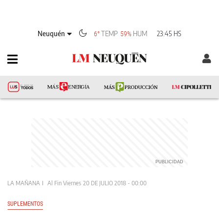
Neuquén
TEMP
HUM
23:45 HS
6°
59%
LA MAÑANA
Al Fin Viernes
20 DE JULIO 2018 - 00:00
SUPLEMENTOS