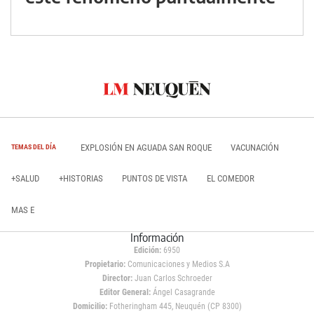
EXPLOSIÓN EN AGUADA SAN ROQUE
VACUNACIÓN
TEMAS DEL DÍA
+SALUD
+HISTORIAS
PUNTOS DE VISTA
EL COMEDOR
MAS E
Información
Edición:
6950
Propietario:
Comunicaciones y Medios S.A
Director:
Juan Carlos Schroeder
Editor General:
Ángel Casagrande
Domicilio:
Fotheringham 445, Neuquén (CP 8300)