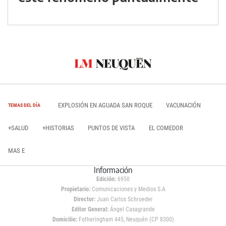
EXPLOSIÓN EN AGUADA SAN ROQUE
VACUNACIÓN
TEMAS DEL DÍA
+SALUD
+HISTORIAS
PUNTOS DE VISTA
EL COMEDOR
MAS E
Información
Edición:
6950
Propietario:
Comunicaciones y Medios S.A
Director:
Juan Carlos Schroeder
Editor General:
Ángel Casagrande
Domicilio:
Fotheringham 445, Neuquén (CP 8300)