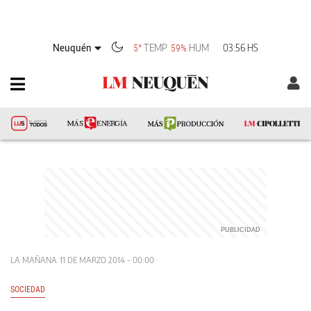
Neuquén
TEMP
HUM
03:56 HS
5°
59%
LA MAÑANA
11 DE MARZO 2014 - 00:00
SOCIEDAD