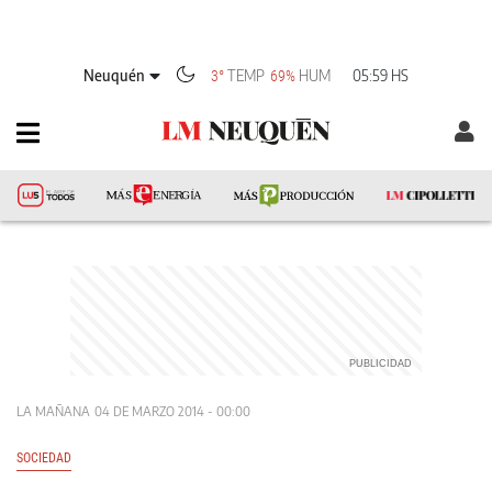
Neuquén
TEMP
HUM
05:59 HS
3°
69%
LA MAÑANA
04 DE MARZO 2014 - 00:00
SOCIEDAD