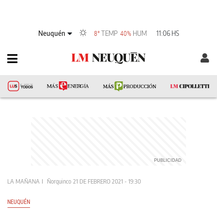
Neuquén
TEMP
HUM
11:06 HS
8°
40%
LA MAÑANA
Ñorquinco
21 DE FEBRERO 2021 - 19:30
NEUQUÉN