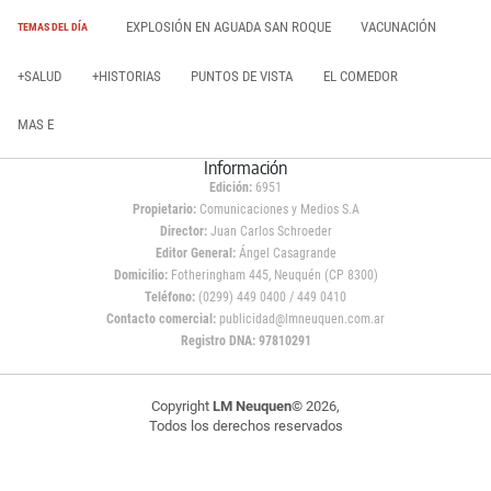
EXPLOSIÓN EN AGUADA SAN ROQUE
VACUNACIÓN
TEMAS DEL DÍA
+SALUD
+HISTORIAS
PUNTOS DE VISTA
EL COMEDOR
MAS E
Información
Edición:
6951
Propietario:
Comunicaciones y Medios S.A
Director:
Juan Carlos Schroeder
Editor General:
Ángel Casagrande
Domicilio:
Fotheringham 445, Neuquén (CP 8300)
Teléfono:
(0299) 449 0400 / 449 0410
Contacto comercial:
publicidad@lmneuquen.com.ar
Registro DNA: 97810291
Copyright
LM Neuquen
© 2026,
Todos los derechos reservados