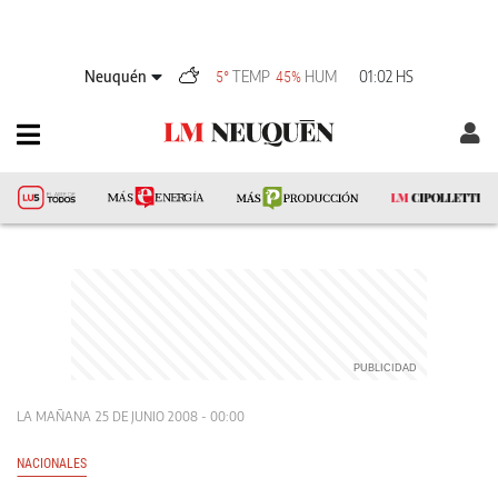
Neuquén
TEMP
HUM
01:02 HS
5°
45%
LA MAÑANA
25 DE JUNIO 2008 - 00:00
NACIONALES