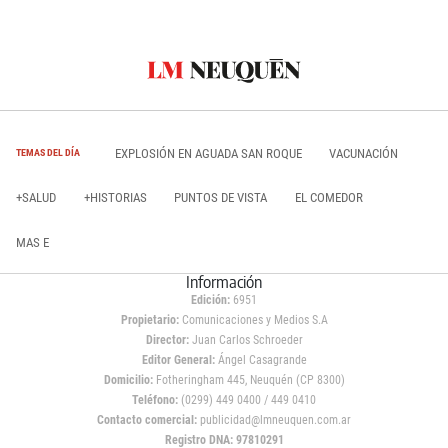
EXPLOSIÓN EN AGUADA SAN ROQUE
VACUNACIÓN
TEMAS DEL DÍA
+SALUD
+HISTORIAS
PUNTOS DE VISTA
EL COMEDOR
MAS E
Información
Edición:
6951
Propietario:
Comunicaciones y Medios S.A
Director:
Juan Carlos Schroeder
Editor General:
Ángel Casagrande
Domicilio:
Fotheringham 445, Neuquén (CP 8300)
Teléfono:
(0299) 449 0400 / 449 0410
Contacto comercial:
publicidad@lmneuquen.com.ar
Registro DNA: 97810291