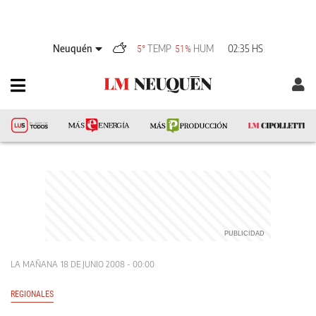
Neuquén
TEMP
HUM
02:35 HS
5°
51%
LA MAÑANA
18 DE JUNIO 2008 - 00:00
REGIONALES