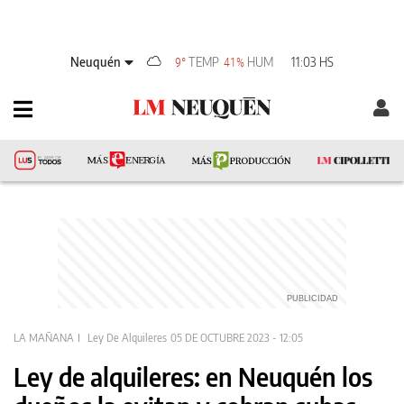
Neuquén
TEMP
HUM
11:03 HS
9°
41%
LA MAÑANA
Ley De Alquileres
05 DE OCTUBRE 2023 - 12:05
Ley de alquileres: en Neuquén los