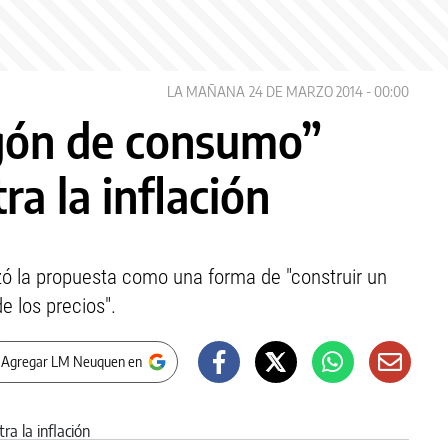
LA MAÑANA
24 DE MARZO 2014 - 00:00
gón de consumo”
ra la inflación
ó la propuesta como una forma de "construir un
e los precios".
 Agregar LM Neuquen en