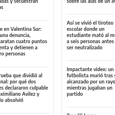
das y secuestran
sobre las alas de un a
as
Así se vivió el tiroteo
e en Valentina Sur:
escolar donde un
 una denuncia,
estudiante mató al 
aratan cuatro puntos
a seis personas antes
enta y detienen a
ser neutralizado
ro personas
Impactante video: un
rueba que dividió al
futbolista murió tras 
unal: por qué dos
alcanzado por un ray
es declararon culpable
mientras jugaban un
ximiliano Avilez y
partido
lo absolvió