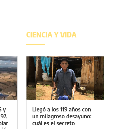
CIENCIA Y VIDA
5 y
Llegó a los 119 años con
 97,
un milagroso desayuno:
olar
cuál es el secreto