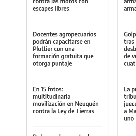
contra las motos con
arma
escapes libres
arm
Docentes agropecuarios
Golp
podrán capacitarse en
tras
Plottier con una
desb
formación gratuita que
de v
otorga puntaje
cuat
En 15 fotos:
La p
multitudinaria
trib
movilización en Neuquén
juec
contra la Ley de Tierras
a Ma
uno 