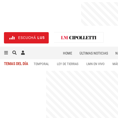
ESCUCHÁ
LU5
HOME
ÚLTIMAS NOTICIAS
N
NECROLÓGICAS
DEPORTES
TEMAS DEL DÍA
TEMPORAL
LEY DE TIERRAS
LMN EN VIVO
MÁS