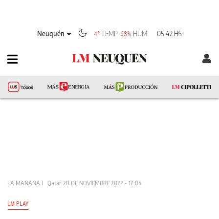
Neuquén
TEMP
HUM
05:42 HS
4°
63%
LA MAÑANA
Qatar
28 DE NOVIEMBRE 2022 - 12:05
LM PLAY