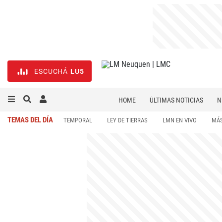
ESCUCHÁ
LU5
HOME
ÚLTIMAS NOTICIAS
N
NECROLÓGICAS
DEPORTES
TEMAS DEL DÍA
TEMPORAL
LEY DE TIERRAS
LMN EN VIVO
MÁS