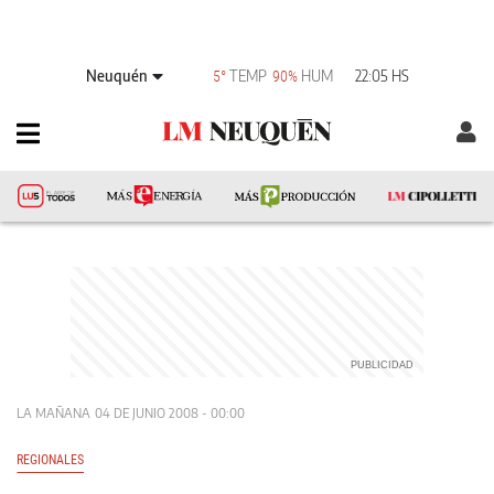
Neuquén
TEMP
HUM
22:05 HS
5°
90%
LA MAÑANA
04 DE JUNIO 2008 - 00:00
REGIONALES