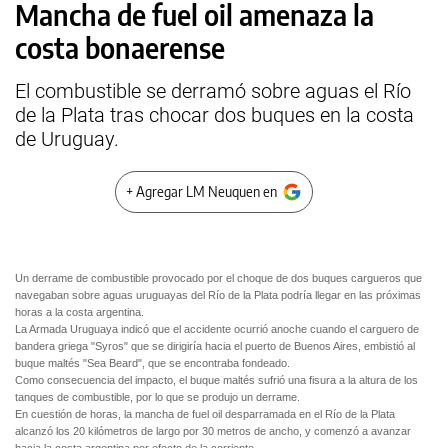
Mancha de fuel oil amenaza la
costa bonaerense
El combustible se derramó sobre aguas el Río
de la Plata tras chocar dos buques en la costa
de Uruguay.
+ Agregar LM Neuquen en
Un derrame de combustible provocado por el choque de dos buques cargueros que
navegaban sobre aguas uruguayas del Río de la Plata podría llegar en las próximas
horas a la costa argentina.
La Armada Uruguaya indicó que el accidente ocurrió anoche cuando el carguero de
bandera griega "Syros" que se dirigiría hacia el puerto de Buenos Aires, embistió al
buque maltés "Sea Beard", que se encontraba fondeado.
Como consecuencia del impacto, el buque maltés sufrió una fisura a la altura de los
tanques de combustible, por lo que se produjo un derrame.
En cuestión de horas, la mancha de fuel oil desparramada en el Río de la Plata
alcanzó los 20 kilómetros de largo por 30 metros de ancho, y comenzó a avanzar