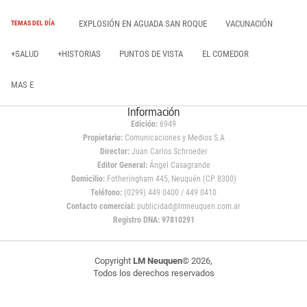
EXPLOSIÓN EN AGUADA SAN ROQUE
VACUNACIÓN
TEMAS DEL DÍA
+SALUD
+HISTORIAS
PUNTOS DE VISTA
EL COMEDOR
MAS E
Información
Edición:
6949
Propietario:
Comunicaciones y Medios S.A
Director:
Juan Carlos Schroeder
Editor General:
Ángel Casagrande
Domicilio:
Fotheringham 445, Neuquén (CP 8300)
Teléfono:
(0299) 449 0400 / 449 0410
Contacto comercial:
publicidad@lmneuquen.com.ar
Registro DNA: 97810291
Copyright
LM Neuquen
© 2026,
Todos los derechos reservados