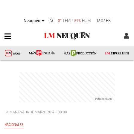
Neuquén
TEMP
HUM
12:07 HS
8°
51%
LA MAÑANA
16 DE MARZO 2014 - 00:00
NACIONALES