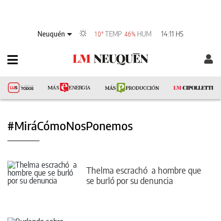
Neuquén
TEMP
HUM
14:11 HS
10°
46%
#MiráCómoNosPonemos
Thelma escrachó a hombre que
se burló por su denuncia