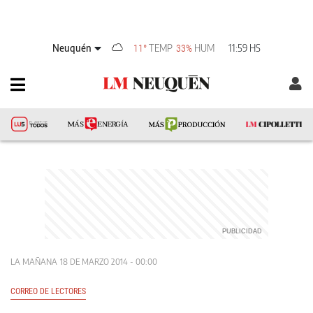
Neuquén
TEMP
HUM
11:59 HS
11°
33%
LA MAÑANA
18 DE MARZO 2014 - 00:00
CORREO DE LECTORES