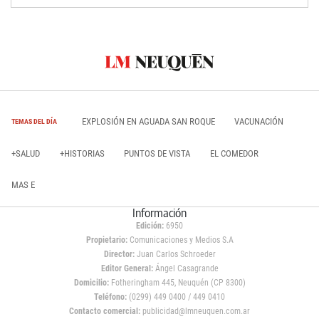
EXPLOSIÓN EN AGUADA SAN ROQUE
VACUNACIÓN
TEMAS DEL DÍA
+SALUD
+HISTORIAS
PUNTOS DE VISTA
EL COMEDOR
MAS E
Información
Edición:
6950
Propietario:
Comunicaciones y Medios S.A
Director:
Juan Carlos Schroeder
Editor General:
Ángel Casagrande
Domicilio:
Fotheringham 445, Neuquén (CP 8300)
Teléfono:
(0299) 449 0400 / 449 0410
Contacto comercial:
publicidad@lmneuquen.com.ar