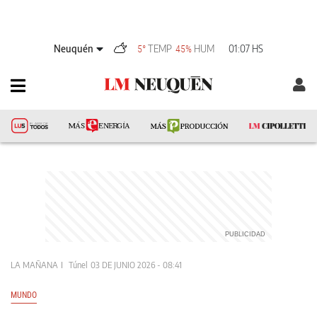
Neuquén
TEMP
HUM
01:07 HS
5°
45%
LA MAÑANA
Túnel
03 DE JUNIO 2026 - 08:41
MUNDO