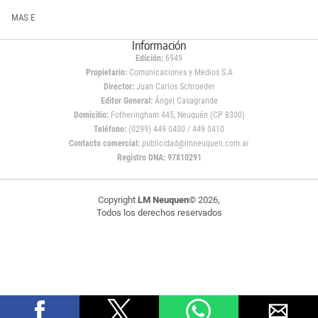
MAS E
Información
Edición:
6949
Propietario:
Comunicaciones y Medios S.A
Director:
Juan Carlos Schroeder
Editor General:
Ángel Casagrande
Domicilio:
Fotheringham 445, Neuquén (CP 8300)
Teléfono:
(0299) 449 0400 / 449 0410
Contacto comercial:
publicidad@lmneuquen.com.ar
Registro DNA: 97810291
Copyright
LM Neuquen
© 2026,
Todos los derechos reservados