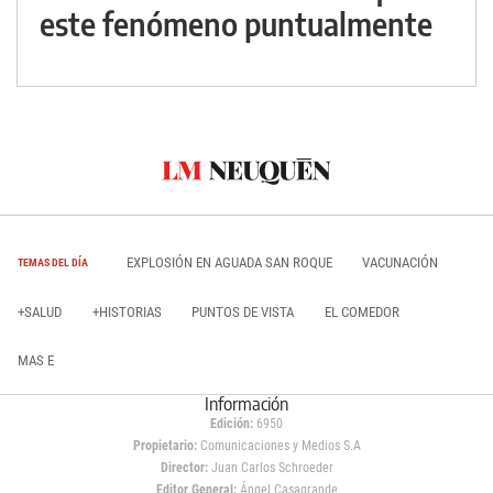
este fenómeno puntualmente
EXPLOSIÓN EN AGUADA SAN ROQUE
VACUNACIÓN
TEMAS DEL DÍA
+SALUD
+HISTORIAS
PUNTOS DE VISTA
EL COMEDOR
MAS E
Información
Edición:
6950
Propietario:
Comunicaciones y Medios S.A
Director:
Juan Carlos Schroeder
Editor General:
Ángel Casagrande