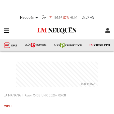
Neuquén
TEMP
HUM
22:27 HS
7°
57%
LA MAÑANA
Avión
15 DE JUNIO 2026 - 09:08
MUNDO