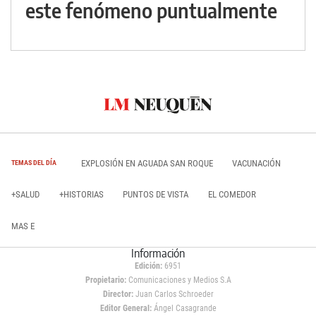
este fenómeno puntualmente
EXPLOSIÓN EN AGUADA SAN ROQUE
VACUNACIÓN
TEMAS DEL DÍA
+SALUD
+HISTORIAS
PUNTOS DE VISTA
EL COMEDOR
MAS E
Información
Edición:
6951
Propietario:
Comunicaciones y Medios S.A
Director:
Juan Carlos Schroeder
Editor General:
Ángel Casagrande