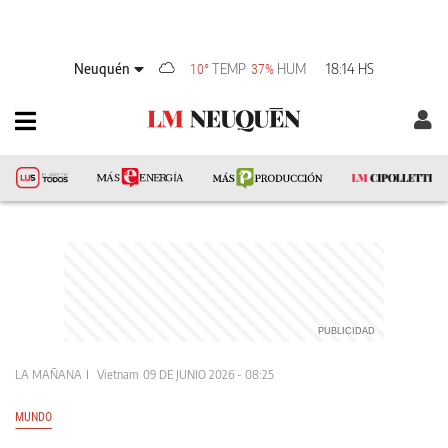
Neuquén
TEMP
HUM
18:14 HS
10°
37%
LA MAÑANA
Vietnam
09 DE JUNIO 2026 - 08:25
MUNDO