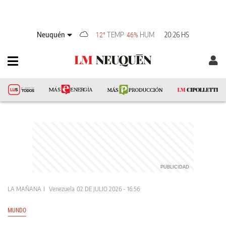
Neuquén
TEMP
HUM
20:26 HS
12°
46%
LA MAÑANA
Venezuela
02 DE JULIO 2026 - 16:56
MUNDO