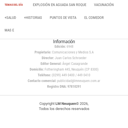
EXPLOSIÓN EN AGUADA SAN ROQUE
VACUNACIÓN
TEMAS DEL DÍA
+SALUD
+HISTORIAS
PUNTOS DE VISTA
EL COMEDOR
MAS E
Información
Edición:
6948
Propietario:
Comunicaciones y Medios S.A
Director:
Juan Carlos Schroeder
Editor General:
Ángel Casagrande
Domicilio:
Fotheringham 445, Neuquén (CP 8300)
Teléfono:
(0299) 449 0400 / 449 0410
Contacto comercial:
publicidad@lmneuquen.com.ar
Registro DNA: 97810291
Copyright
LM Neuquen
© 2026,
Todos los derechos reservados