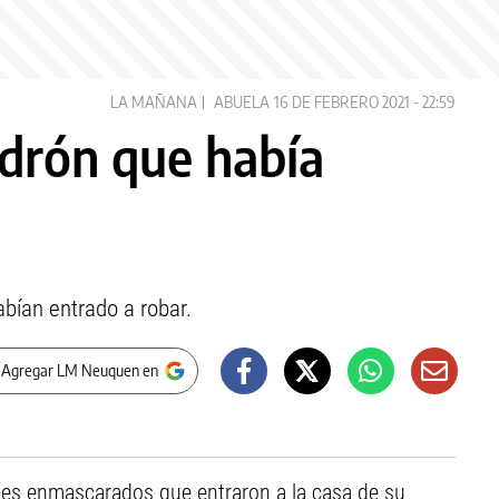
LA MAÑANA
ABUELA
16 DE FEBRERO 2021 - 22:59
drón que había
abían entrado a robar.
 Agregar LM Neuquen en
nes enmascarados que entraron a la casa de su