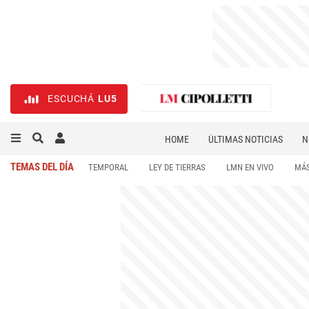
ESCUCHÁ
LU5
HOME
ÚLTIMAS NOTICIAS
N
NECROLÓGICAS
DEPORTES
TEMAS DEL DÍA
TEMPORAL
LEY DE TIERRAS
LMN EN VIVO
MÁS