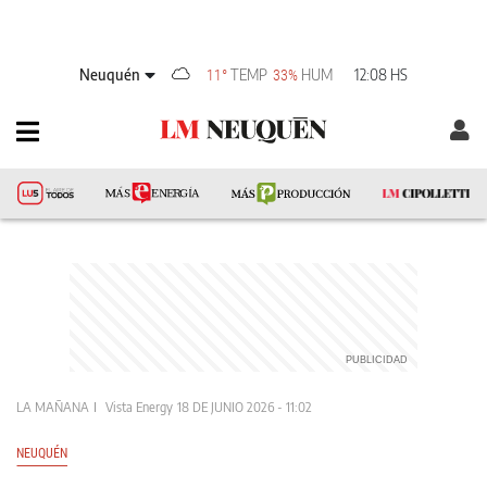
Neuquén
TEMP
HUM
12:08 HS
11°
33%
LA MAÑANA
Vista Energy
18 DE JUNIO 2026 - 11:02
NEUQUÉN