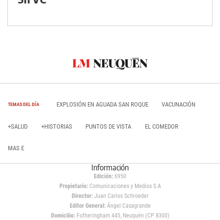
EXPLOSIÓN EN AGUADA SAN ROQUE
VACUNACIÓN
TEMAS DEL DÍA
+SALUD
+HISTORIAS
PUNTOS DE VISTA
EL COMEDOR
MAS E
Información
Edición:
6950
Propietario:
Comunicaciones y Medios S.A
Director:
Juan Carlos Schroeder
Editor General:
Ángel Casagrande
Domicilio:
Fotheringham 445, Neuquén (CP 8300)