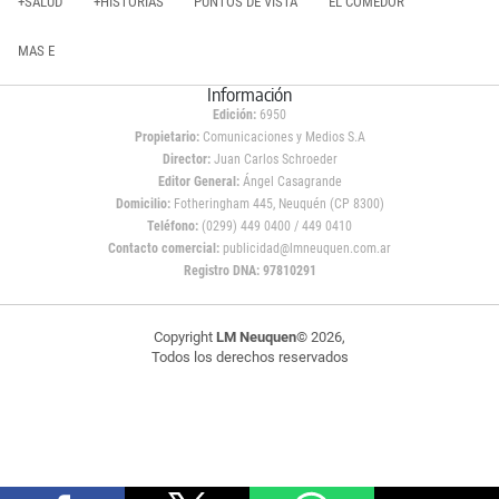
+SALUD
+HISTORIAS
PUNTOS DE VISTA
EL COMEDOR
MAS E
Información
Edición:
6950
Propietario:
Comunicaciones y Medios S.A
Director:
Juan Carlos Schroeder
Editor General:
Ángel Casagrande
Domicilio:
Fotheringham 445, Neuquén (CP 8300)
Teléfono:
(0299) 449 0400 / 449 0410
Contacto comercial:
publicidad@lmneuquen.com.ar
Registro DNA: 97810291
Copyright
LM Neuquen
© 2026,
Todos los derechos reservados