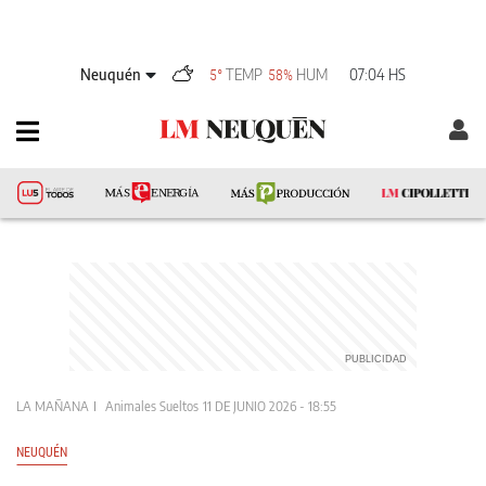
Neuquén
TEMP
HUM
07:04 HS
5°
58%
LA MAÑANA
Animales Sueltos
11 DE JUNIO 2026 - 18:55
NEUQUÉN