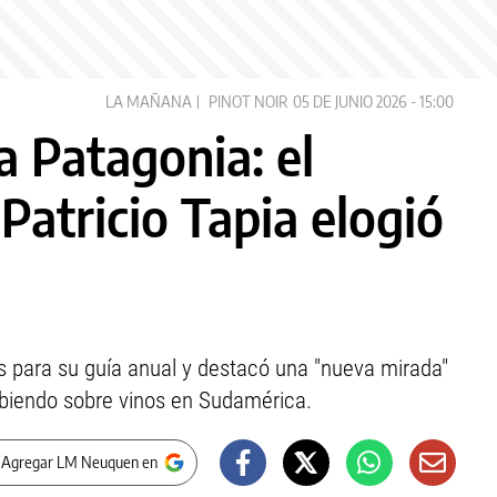
LA MAÑANA
PINOT NOIR
05 DE JUNIO 2026 - 15:00
a Patagonia: el
 Patricio Tapia elogió
as para su guía anual y destacó una "nueva mirada"
cribiendo sobre vinos en Sudamérica.
 Agregar LM Neuquen en