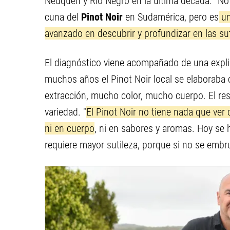
Neuquén y Río Negro en la última década. "No
cuna del
Pinot Noir
en Sudamérica, pero es
un
avanzado en descubrir y profundizar en las sut
El diagnóstico viene acompañado de una expli
muchos años el Pinot Noir local se elaboraba
extracción, mucho color, mucho cuerpo. El resu
variedad. "
El Pinot Noir no tiene nada que ver c
ni en cuerpo
, ni en sabores y aromas. Hoy se 
requiere mayor sutileza, porque si no se embru