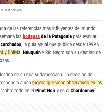
el Pinot Noir local
 una de las referencias más influyentes del mundo
a semana las
bodegas
de la Patagonia
para evaluar
scorchados
, la guía anual que publica desde 1999 y
ú y Bolivia
.
Neuquén
y Río Negro son su destino de
iosas.
stino de su gira sudamericana. La decisión de
 respondió a una
mejora que viene observando en las
 "sobre todo en el
Pinot Noir
y en el
Chardonnay
".