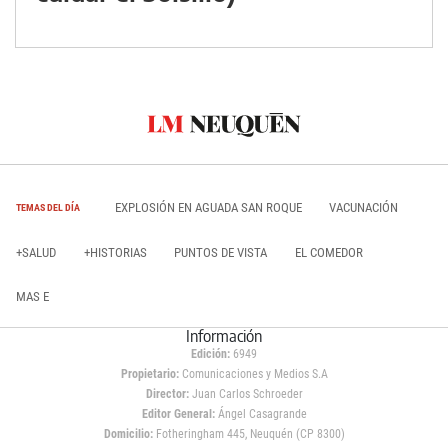
EXPLOSIÓN EN AGUADA SAN ROQUE
VACUNACIÓN
TEMAS DEL DÍA
+SALUD
+HISTORIAS
PUNTOS DE VISTA
EL COMEDOR
MAS E
Información
Edición:
6949
Propietario:
Comunicaciones y Medios S.A
Director:
Juan Carlos Schroeder
Editor General:
Ángel Casagrande
Domicilio:
Fotheringham 445, Neuquén (CP 8300)