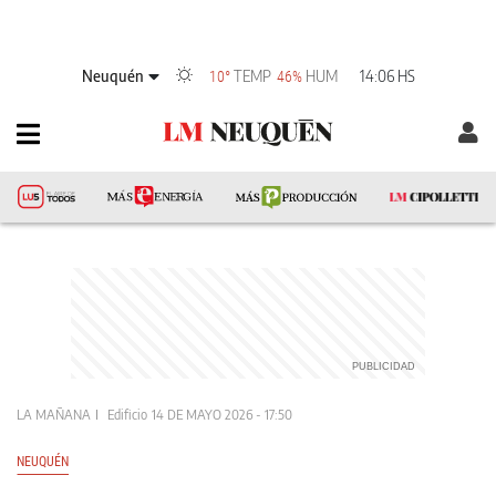
Neuquén
TEMP
HUM
14:06 HS
10°
46%
LA MAÑANA
Edificio
14 DE MAYO 2026 - 17:50
NEUQUÉN