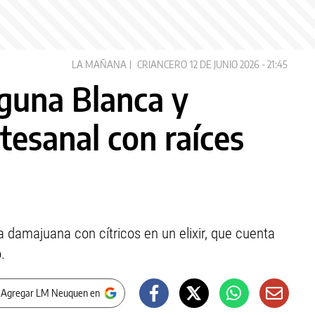
LA MAÑANA
CRIANCERO
12 DE JUNIO 2026 - 21:45
aguna Blanca y
rtesanal con raíces
damajuana con cítricos en un elixir, que cuenta
.
 Agregar LM Neuquen en