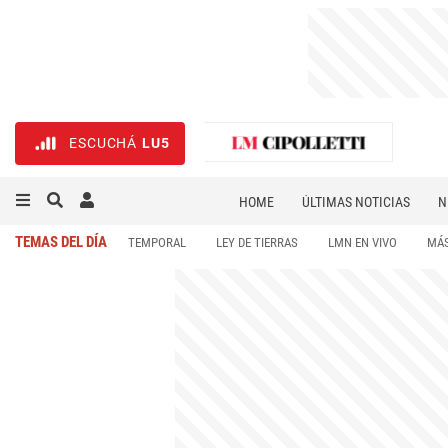
ESCUCHÁ
LU5
HOME
ÚLTIMAS NOTICIAS
N
NECROLÓGICAS
DEPORTES
TEMAS DEL DÍA
TEMPORAL
LEY DE TIERRAS
LMN EN VIVO
MÁS