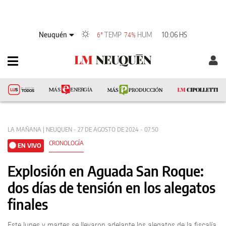
Neuquén
TEMP
HUM
10:06 HS
6°
74%
LA MAÑANA | NEUQUEN - 27 DE AGOSTO DE 2024 - 07:50
CRONOLOGÍA
EN VIVO
Explosión en Aguada San Roque:
dos días de tensión en los alegatos
finales
Este lunes y martes se llevaron adelante los alegatos de la fiscalía,