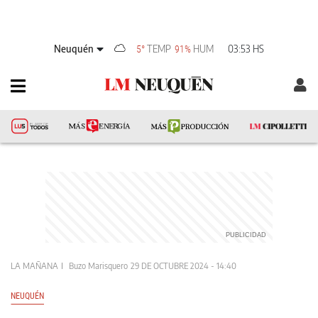
Neuquén
TEMP
HUM
03:53 HS
5°
91%
LA MAÑANA
Buzo Marisquero
29 DE OCTUBRE 2024 - 14:40
NEUQUÉN