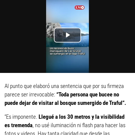
Al punto que elaboró una sentencia que por su firmeza
parece ser irrevocable:
“Toda persona que bucee no
puede dejar de visitar al bosque sumergido de Traful”.
“Es imponente.
Llegué a los 30 metros y la visibilidad
es tremenda
, no usé iluminación ni flash para hacer las
fotos y videos. Hay tanta claridad que desde las