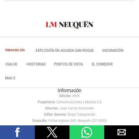
EXPLOSIÓN EN AGUADA SAN ROQUE
VACUNACIÓN
TEMAS DEL DÍA
+SALUD
+HISTORIAS
PUNTOS DE VISTA
EL COMEDOR
MAS E
Información
Edición:
6949
Propietario:
Comunicaciones y Medios S.A
Director:
Juan Carlos Schroeder
Editor General:
Ángel Casagrande
Domicilio:
Fotheringham 445, Neuquén (CP 8300)
Teléfono:
(0299) 449 0400 / 449 0410
Contacto comercial:
publicidad@lmneuquen.com.ar